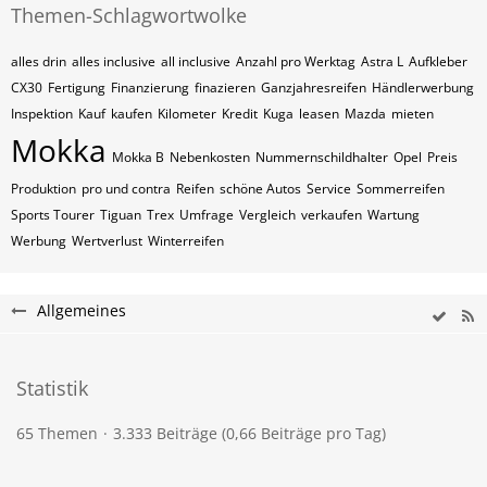
Themen-Schlagwortwolke
alles drin
alles inclusive
all inclusive
Anzahl pro Werktag
Astra L
Aufkleber
CX30
Fertigung
Finanzierung
finazieren
Ganzjahresreifen
Händlerwerbung
Inspektion
Kauf
kaufen
Kilometer
Kredit
Kuga
leasen
Mazda
mieten
Mokka
Mokka B
Nebenkosten
Nummernschildhalter
Opel
Preis
Produktion
pro und contra
Reifen
schöne Autos
Service
Sommerreifen
Sports Tourer
Tiguan
Trex
Umfrage
Vergleich
verkaufen
Wartung
Werbung
Wertverlust
Winterreifen
Allgemeines
Statistik
65 Themen
3.333 Beiträge (0,66 Beiträge pro Tag)