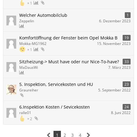
1
Welcher Automobilclub
1
Zeppelin
6. Dezember 2023
Komfortöffnung der Fenster beim Opel Mokka B
19
Mokka-MG1962
15. November 2023
1
Sitzheizung-> Must have oder nur Nice-To-have?
33
MaDausWi
7. März 2023
5. Inspektion, Servicekosten und HU
23
Graureiher
5. September 2022
6.Inspektion Kosten / Sevicekosten
24
ralle01
8. Juni 2022
2
1
2
3
4