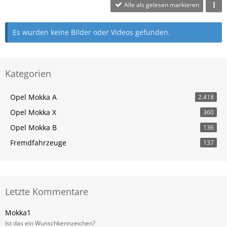
Alle als gelesen markieren
Es wurden keine Bilder oder Videos gefunden.
Kategorien
Opel Mokka A
2.418
Opel Mokka X
360
Opel Mokka B
136
Fremdfahrzeuge
137
Letzte Kommentare
Mokka1
Ist das ein Wunschkennzeichen?