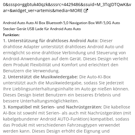
0&ssspo=ggbtuk40qzk&sssrc=4429486&ssuid=M_3TqJDTQwK&v
ar=&widget_ver=artemis&media=MORE
Android Auto Auto AI Box Bluetooth 5,0 Navigation Box WiFi 5,0G Auto
Stecker Gerät USB Lade für Android Auto Auto
Funktion:
1. Unterstützung für drahtloses Android Auto:
Dieser
drahtlose Adapter unterstützt drahtloses Android Auto und
ermöglicht so eine drahtlose Verbindung und Steuerung von
Android-Anwendungen auf dem Gerät. Dieses Design verleiht
dem Produkt Flexibilität und Komfort und erleichtert den
Benutzern die Verwendung.
2. Unterstützt die Musikwiedergabe:
Die Auto-KI-Box
unterstützt auch die Musikwiedergabe, sodass Sie jederzeit
Ihre Lieblingsunterhaltungsinhalte im Auto ge nießen können.
Dieses Design bietet Benutzern ein besseres Erlebnis und
bessere Unterhaltungsmöglichkeiten.
3. Kompatibel mit Serien- und Nachrüstgeräten:
Die kabellose
AI-Box ist sowohl mit Serien- als auch mit Nachrüstgeräten (mit
kabelgebundener Android AUTO-Funktion) kompatibel, sodass
das Produkt mit verschiedenen Fahrzeugtypen verwendet
werden kann. Dieses Design erhöht die Eignung und