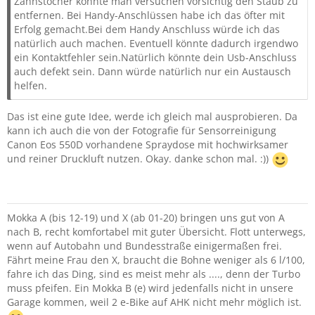
Zahnstocher könnte man versuchen vorsichtig den Staub zu
entfernen. Bei Handy-Anschlüssen habe ich das öfter mit
Erfolg gemacht.Bei dem Handy Anschluss würde ich das
natürlich auch machen. Eventuell könnte dadurch irgendwo
ein Kontaktfehler sein.Natürlich könnte dein Usb-Anschluss
auch defekt sein. Dann würde natürlich nur ein Austausch
helfen.
Das ist eine gute Idee, werde ich gleich mal ausprobieren. Da
kann ich auch die von der Fotografie für Sensorreinigung
Canon Eos 550D vorhandene Spraydose mit hochwirksamer
und reiner Druckluft nutzen. Okay. danke schon mal. :))
Mokka A (bis 12-19) und X (ab 01-20) bringen uns gut von A
nach B, recht komfortabel mit guter Übersicht. Flott unterwegs,
wenn auf Autobahn und Bundesstraße einigermaßen frei.
Fährt meine Frau den X, braucht die Bohne weniger als 6 l/100,
fahre ich das Ding, sind es meist mehr als ...., denn der Turbo
muss pfeifen. Ein Mokka B (e) wird jedenfalls nicht in unsere
Garage kommen, weil 2 e-Bike auf AHK nicht mehr möglich ist.