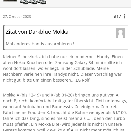
#17
27. Oktober 2023
Zitat von Darkblue Mokka
Mal anderes Handy ausprobieren !
Kleiner Scherzkeks, ich habe nur ein modernes Handy. Einen
alten Nokia-Knochen oder Samsung Galaxy S4 mini sollte ich
wohl dort lassen, wo er liegt, in der Schublade. Meine
Nachbarn verleihen ihre Handys nicht. Dieser Vorschlag war
nicht gut, bitte um einen besseren....LG Rolf
Mokka A (bis 12-19) und X (ab 01-20) bringen uns gut von A
nach B, recht komfortabel mit guter Übersicht. Flott unterwegs,
wenn auf Autobahn und Bundesstraße einigermaßen frei.
Fährt meine Frau den X, braucht die Bohne weniger als 6 l/100,
fahre ich das Ding, sind es meist mehr als ...., denn der Turbo
muss pfeifen. Ein Mokka B (e) wird jedenfalls nicht in unsere
Garage kommen, weil 2 e-Bike auf AHK nicht mehr möglich ist.