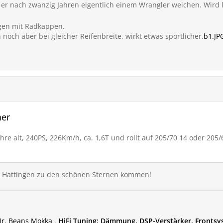
 er nach zwanzig Jahren eigentlich einem Wrangler weichen. Wird
elgen mit Radkappen.
 noch aber bei gleicher Reifenbreite, wirkt etwas sportlicher.
b1.JP
her
hre alt, 240PS, 226Km/h, ca. 1,6T und rollt auf 205/70 14 oder 205
h Hattingen zu den schönen Sternen kommen!
r. Beans Mokka
,
HiFi Tuning: Dämmung, DSP-Verstärker, Fronts