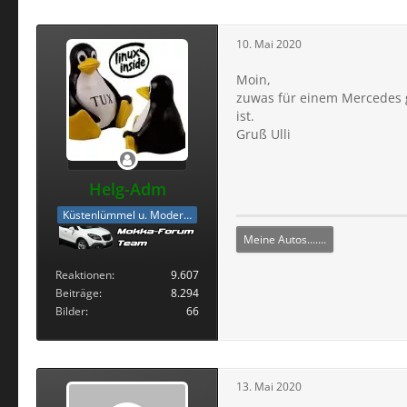
10. Mai 2020
Moin,
zuwas für einem Mercedes g
ist.
Gruß Ulli
Helg-Adm
Küstenlümmel u. Moderator
Meine Autos.......
Reaktionen
9.607
Beiträge
8.294
Bilder
66
13. Mai 2020