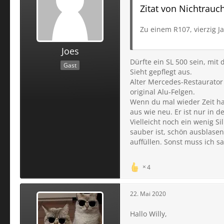
Zitat von Nichtrauc
Zu einem R107, vierzig J
Joes
Dürfte ein SL 500 sein, mit
Gast
Sieht gepflegt aus.
Alter Mercedes-Restaurator
original Alu-Felgen.
Wenn du mal wieder Zeit ha
aus wie neu. Er ist nur in 
Vielleicht noch ein wenig S
sauber ist, schön ausblasen
auffüllen. Sonst muss ich s
4
22. Mai 2020
Hallo Willy,