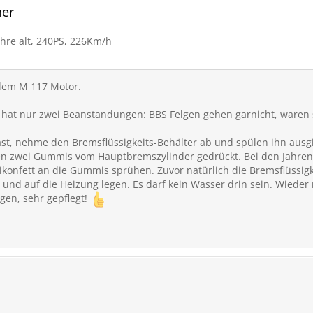
her
ahre alt, 240PS, 226Km/h
 dem M 117 Motor.
 hat nur zwei Beanstandungen: BBS Felgen gehen garnicht, waren 
st, nehme den Bremsflüssigkeits-Behälter ab und spülen ihn ausgi
den zwei Gummis vom Hauptbremszylinder gedrückt. Bei den Jahren di
ilikonfett an die Gummis sprühen. Zuvor natürlich die Bremsflüssi
 und auf die Heizung legen. Es darf kein Wasser drin sein. Wieder
agen, sehr gepflegt!