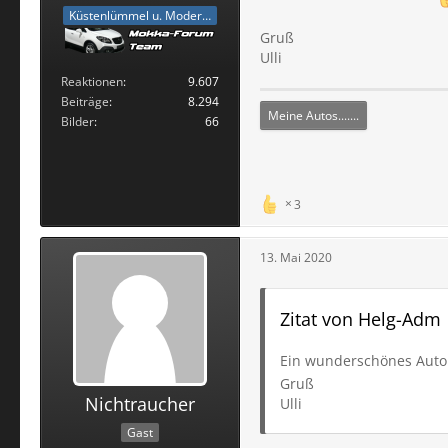
Küstenlümmel u. Moderator
Gruß
Ulli
Reaktionen
9.607
Beiträge
8.294
Meine Autos.......
Bilder
66
3
13. Mai 2020
Zitat von Helg-Adm
Ein wunderschönes Auto
Gruß
Nichtraucher
Ulli
Gast