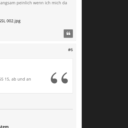
 langsam peinlich wenn ich mich da
G
SL 002.jpg
#6
/65 15, ab und an
ystem