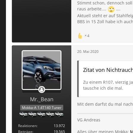
Stimmt schon, dennoch soll
raus arbeite....
….
Aktuell steht er auf Stahlf
BBS in 15 Zoll habe ich auch
4
20. Mai 2020
Zitat von Nichtrauc
Zu einem R107, vierzig Ja
tausche ich die mal.
Mr._Bean
Mit dem darfst du mal nac
Mokka-A 1.4T140 Tuner
VG Andreas
Reaktionen
13.972
Alles über meinen Mokka:
M
Beiträge
19.565