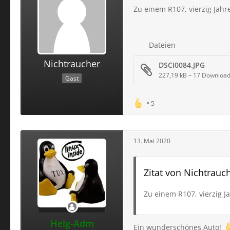
Zu einem R107, vierzig Jahre
Dateien
Nichtraucher
DSCI0084.JPG
227,19 kB – 17 Downloa
Gast
5
13. Mai 2020
Zitat von Nichtrauc
Zu einem R107, vierzig Ja
Helg-Adm
Ein wunderschönes Auto!