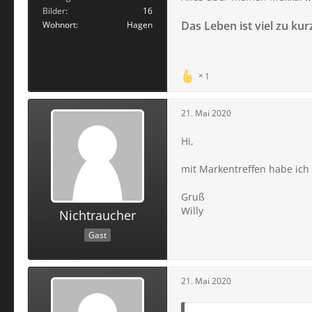
Bilder
16
Das Leben ist viel zu ku
Wohnort
Hagen
1
21. Mai 2020
Hi,
mit Markentreffen habe ich
Gruß
Willy
Nichtraucher
Gast
21. Mai 2020