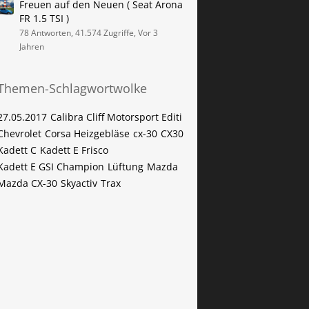
Freuen auf den Neuen ( Seat Arona
FR 1.5 TSI )
78 Antworten, 41.574 Zugriffe, Vor 3
Jahren
Themen-Schlagwortwolke
27.05.2017
Calibra Cliff Motorsport Editi
Chevrolet
Corsa Heizgebläse
cx-30
CX30
Kadett C
Kadett E Frisco
Kadett E GSI Champion
Lüftung
Mazda
Mazda CX-30
Skyactiv
Trax