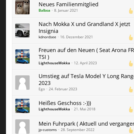
Neues Familienmitglied
Balboa
8. Januar 2021
Nach Mokka X und Grandland X jetzt
Insignia
kdnordsee
16. Dezember 2021
Freuen auf den Neuen ( Seat Arona FR
TSI )
LighthouseMokka
12. April 2023
Umstieg auf Tesla Model Y Long Rang
2023
Ego
24. Februar 2023
Heißes Geschoss :-)))
LighthouseMokka
21. Mai 2018
Mein Fuhrpark ( Aktuell und vergangen
jp-customs
28. September 2022