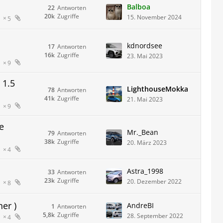
Balboa
22
Antworten
20k
Zugriffe
15. November 2024
5
kdnordsee
17
Antworten
16k
Zugriffe
23. Mai 2023
9
 1.5
LighthouseMokka
78
Antworten
41k
Zugriffe
21. Mai 2023
9
e
Mr._Bean
79
Antworten
38k
Zugriffe
20. März 2023
4
Astra_1998
33
Antworten
23k
Zugriffe
20. Dezember 2022
8
er )
AndreBI
1
Antworten
5,8k
Zugriffe
28. September 2022
4