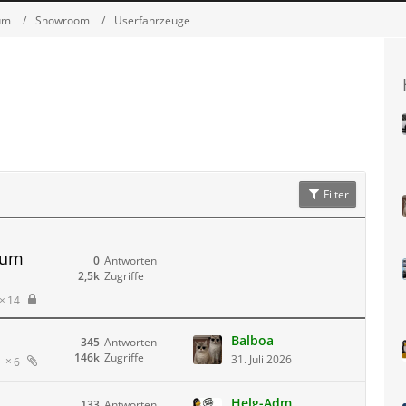
um
Showroom
Userfahrzeuge
Filter
rum
0
Antworten
2,5k
Zugriffe
14
Balboa
345
Antworten
146k
Zugriffe
31. Juli 2026
6
Helg-Adm
133
Antworten