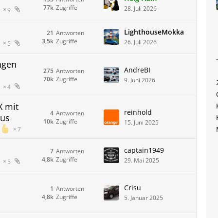
77k
Zugriffe
28. Juli 2026
9
LighthouseMokka
21
Antworten
3,5k
Zugriffe
26. Juli 2026
5
ngen
AndreBI
275
Antworten
70k
Zugriffe
9. Juni 2026
4
X mit
reinhold
4
Antworten
lus
10k
Zugriffe
15. Juni 2025
7
captain1949
7
Antworten
4,8k
Zugriffe
29. Mai 2025
5
Crisu
1
Antworten
4,8k
Zugriffe
5. Januar 2025