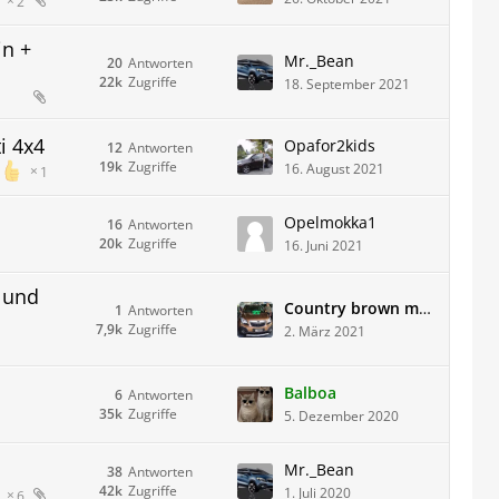
2
in +
Mr._Bean
20
Antworten
22k
Zugriffe
18. September 2021
i 4x4
Opafor2kids
12
Antworten
19k
Zugriffe
16. August 2021
1
Opelmokka1
16
Antworten
20k
Zugriffe
16. Juni 2021
 und
Country brown met.
1
Antworten
7,9k
Zugriffe
2. März 2021
Balboa
6
Antworten
35k
Zugriffe
5. Dezember 2020
Mr._Bean
38
Antworten
42k
Zugriffe
1. Juli 2020
6