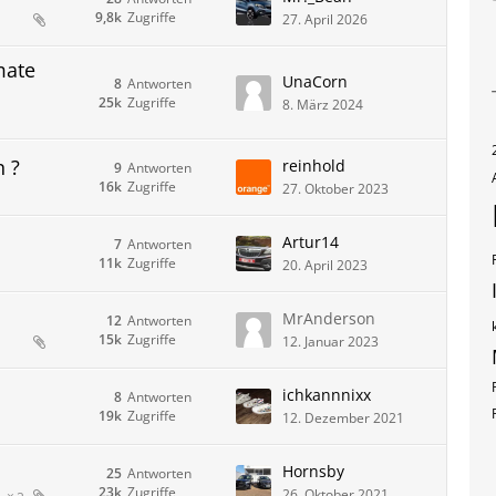
9,8k
Zugriffe
27. April 2026
mate
UnaCorn
8
Antworten
25k
Zugriffe
8. März 2024
 ?
reinhold
9
Antworten
16k
Zugriffe
27. Oktober 2023
Artur14
7
Antworten
11k
Zugriffe
20. April 2023
MrAnderson
12
Antworten
15k
Zugriffe
12. Januar 2023
ichkannnixx
8
Antworten
19k
Zugriffe
12. Dezember 2021
Hornsby
25
Antworten
23k
Zugriffe
26. Oktober 2021