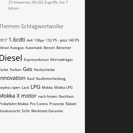
25 Antworten, 80.202 Zugriffe, Vor 7
Jahren
Themen-Schlagwortwolke
1.6cdti
2017
4x4
136ps
152 PS - jetzt 140 PS
Allrad
Autogas
Automatik
Benzin
Benziner
Diesel
Espressobraun
fahrradträger
Gas
Farbe
Farben
Heckscheibe
Innovation
Kauf
Kaufentscheidung
LPG
keyless open
Lack
Mokka
Mokka LPG
Mokka X
motor
nach hinten
Nachlass
Probefahrt Mokka
Pro Contra
Prozente
Rabatt
Rundumsicht
Sicht
Werkstatt-Garantie