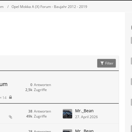
um
Opel Mokka A (X) Forum - Baujahr 2012 - 2019
Filter
rum
0
Antworten
2,5k
Zugriffe
14
Mr._Bean
38
Antworten
49k
Zugriffe
27. April 2026
Mr._Bean
28
Antworten