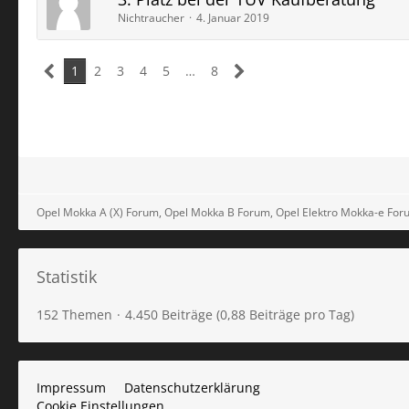
Nichtraucher
4. Januar 2019
1
2
3
4
5
…
8
Opel Mokka A (X) Forum, Opel Mokka B Forum, Opel Elektro Mokka-e For
Statistik
152 Themen
4.450 Beiträge (0,88 Beiträge pro Tag)
Impressum
Datenschutzerklärung
Cookie Einstellungen