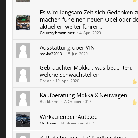
Es wird langsam Zeit sich Gedanken z
machen für einen neuen Opel oder d
aktuellen weiter fahren…
Country brown met.
4. April 2020
Ausstattung über VIN
mokka22013
15. Juni 2020
Gebrauchter Mokka ; was beachten,
welche Schwachstellen
Florian
19. April 2020
Kaufberatung Mokka X Neuwagen
BuickDriver
7. Oktober 2017
WirkaufendeinAuto.de
Mr._Bean
14. November 2017
3. Platz bei der TÜV Kaufberatung