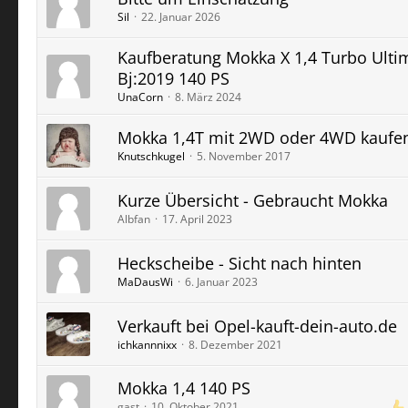
Sil
22. Januar 2026
Kaufberatung Mokka X 1,4 Turbo Ulti
Bj:2019 140 PS
UnaCorn
8. März 2024
Mokka 1,4T mit 2WD oder 4WD kaufen
Knutschkugel
5. November 2017
Kurze Übersicht - Gebraucht Mokka
Albfan
17. April 2023
Heckscheibe - Sicht nach hinten
MaDausWi
6. Januar 2023
Verkauft bei Opel-kauft-dein-auto.de
ichkannnixx
8. Dezember 2021
Mokka 1,4 140 PS
gast
10. Oktober 2021