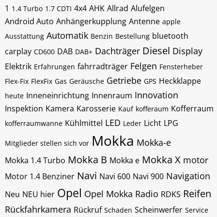
1
4x4
AHK
Allrad
Alufelgen
1.4 Turbo
1.7 CDTI
Android Auto
Anhängerkupplung
Antenne
apple
Automatik
bluetooth
Ausstattung
Benzin
Bestellung
Diesel
Dachträger
Display
carplay
DAB
CD600
DAB+
Felgen
Elektrik
fahrradträger
Erfahrungen
Fensterheber
Getriebe
Heckklappe
Flex-Fix
FlexFix
Gas
Geräusche
GPS
Innovation
Inneneinrichtung
Innenraum
heute
Inspektion
Kamera
Karosserie
Kofferraum
Kauf
kofferaum
LED
Kühlmittel
Licht
LPG
kofferraumwanne
Leder
Mokka
Mokka-e
Mitglieder stellen sich vor
Mokka B
Mokka X
motor
Mokka 1.4 Turbo
Mokka e
Navi
Navigation
Motor 1.4 Benziner
Navi 600
Navi 900
Opel
Reifen
Opel Mokka
Radio
Neu
NEU hier
RDKS
Rückfahrkamera
Rückruf
Scheinwerfer
Schaden
Service