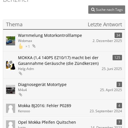
Suche nach Tags
Thema
Letzte Antwort
Warnmelung Motorkontrolllampe
34
Wobmax
2. Dezember 2025
1
MOKKA (1,4 140PS EZ10/17) macht bei der
125
Gasannahme Geräusche (die Zündkerzen)
Helg-Adm
25. Juni 2025
Diagnosegerät Motortype
3
M4x4
25. April 2025
Mokka BJ2016: Fehler P0289
4
Kenooo
23. September 2024
Opel Mokka Pfeifen Quitschen
7
Justn
14. Dezember 2023