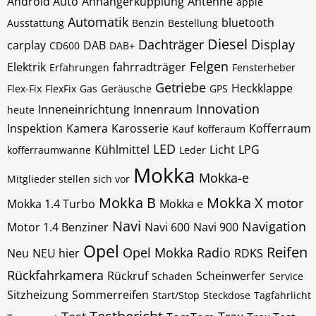
Android Auto
Anhängerkupplung
Antenne
apple
Automatik
bluetooth
Ausstattung
Benzin
Bestellung
Diesel
Dachträger
Display
carplay
DAB
CD600
DAB+
Felgen
Elektrik
fahrradträger
Erfahrungen
Fensterheber
Getriebe
Heckklappe
Flex-Fix
FlexFix
Gas
Geräusche
GPS
Innovation
Inneneinrichtung
Innenraum
heute
Inspektion
Kamera
Karosserie
Kofferraum
Kauf
kofferaum
LED
Kühlmittel
Licht
LPG
kofferraumwanne
Leder
Mokka
Mokka-e
Mitglieder stellen sich vor
Mokka B
Mokka X
motor
Mokka 1.4 Turbo
Mokka e
Navi
Navigation
Motor 1.4 Benziner
Navi 600
Navi 900
Opel
Reifen
Opel Mokka
Radio
Neu
NEU hier
RDKS
Rückfahrkamera
Rückruf
Scheinwerfer
Schaden
Service
Sitzheizung
Sommerreifen
Start/Stop
Steckdose
Tagfahrlicht