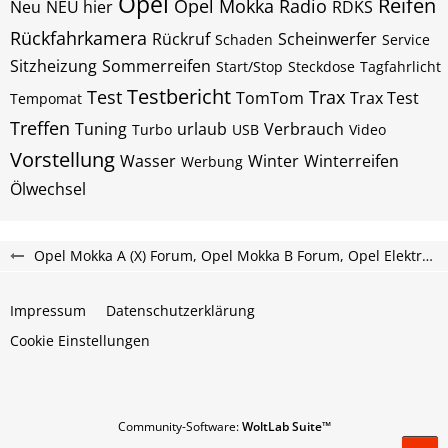
Opel
Reifen
Opel Mokka
Radio
Neu
NEU hier
RDKS
Rückfahrkamera
Rückruf
Scheinwerfer
Schaden
Service
Sitzheizung
Sommerreifen
Start/Stop
Steckdose
Tagfahrlicht
Testbericht
Test
Trax
TomTom
Trax Test
Tempomat
Treffen
Tuning
urlaub
Verbrauch
Turbo
USB
Video
Vorstellung
Wasser
Winter
Winterreifen
Werbung
Ölwechsel
Opel Mokka A (X) Forum, Opel Mokka B Forum, Opel Elektro Mokka-e Forum
Impressum
Datenschutzerklärung
Cookie Einstellungen
Community-Software:
WoltLab Suite™