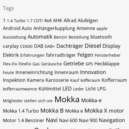
Tags
1
4x4
AHK
Allrad
Alufelgen
1.4 Turbo
1.7 CDTI
Android Auto
Anhängerkupplung
Antenne
apple
Automatik
bluetooth
Ausstattung
Benzin
Bestellung
Diesel
Dachträger
Display
carplay
DAB
CD600
DAB+
Felgen
Elektrik
fahrradträger
Erfahrungen
Fensterheber
Getriebe
Heckklappe
Flex-Fix
FlexFix
Gas
Geräusche
GPS
Innovation
Inneneinrichtung
Innenraum
heute
Inspektion
Kamera
Karosserie
Kofferraum
Kauf
kofferaum
LED
Kühlmittel
Licht
LPG
kofferraumwanne
Leder
Mokka
Mokka-e
Mitglieder stellen sich vor
Mokka B
Mokka X
motor
Mokka 1.4 Turbo
Mokka e
Navi
Navigation
Motor 1.4 Benziner
Navi 600
Navi 900