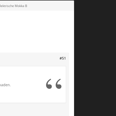
elektrische Mokka B
#51
chaden.