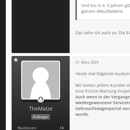
Und bis in 4 -5 Jahren gi
ganzen Akku/Batterie.
Das sehe ich auch so. Die E
21. März 2025
Heute mal folgende Auskunft
Wir bieten jedem Kunden ein
eine frische Wartung (Insp
Auch wenn in der Vergange
wiedergewonnene Servicetre
TheMatze
Gebrauchtwagenportal von O
wurde.
Anfänger
Reaktionen
14