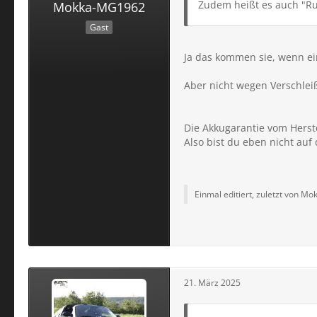
Zudem heißt es auch "Ru
Mokka-MG1962
Gast
Ja das kommen sie, wenn e
Aber nicht wegen Verschleiß
Die Akkugarantie vom Herste
Also bist du eben nicht auf
Einmal editiert, zuletzt von M
21. März 2025