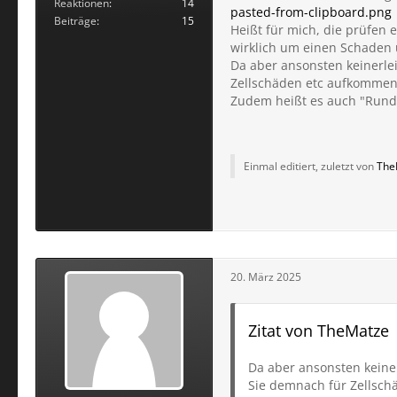
Reaktionen
14
pasted-from-clipboard.png
Beiträge
15
Heißt für mich, die prüfen 
wirklich um einen Schaden 
Da aber ansonsten keinerle
Zellschäden etc aufkommen
Zudem heißt es auch "Rundu
Einmal editiert, zuletzt von
The
20. März 2025
Zitat von TheMatze
Da aber ansonsten keine
Sie demnach für Zellsc