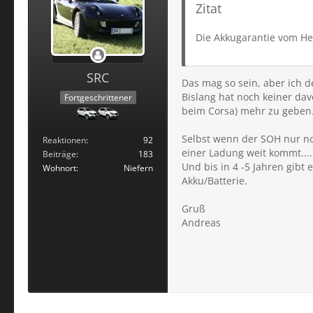
Zitat
Die Akkugarantie vom Her
SRC
Das mag so sein, aber ich d
Bislang hat noch keiner dav
Fortgeschrittener
beim Corsa) mehr zu geben
Selbst wenn der SOH nur no
Reaktionen
92
einer Ladung weit kommt....
Beiträge
183
Und bis in 4 -5 Jahren gibt
Wohnort
Niefern
Akku/Batterie.
Gruß
Andreas