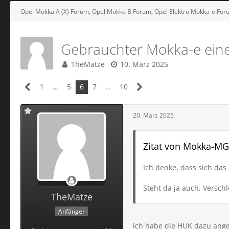
Opel Mokka A (X) Forum, Opel Mokka B Forum, Opel Elektro Mokka-e For
Gebrauchter Mokka-e eine
TheMatze
10. März 2025
1
…
5
6
7
…
10
20. März 2025
Zitat von Mokka-M
Ich denke, dass sich das
Steht da ja auch, Versch
TheMatze
Anfänger
ich habe die HUK dazu ang